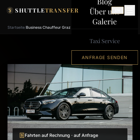
Blog
Zum Inhalt springen
Über uns
SHUTTLE
TRANSFER
EN
Galerie
Startseite
/
Business Chauffeur Graz
Taxi Service
ANFRAGE SENDEN
Fahrten auf Rechnung · auf Anfrage