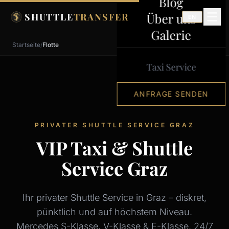
Blog
Zum Inhalt springen
Über uns
SHUTTLE
TRANSFER
EN
Galerie
Startseite
/
Flotte
Taxi Service
ANFRAGE SENDEN
PRIVATER SHUTTLE SERVICE GRAZ
VIP Taxi & Shuttle
Service Graz
Ihr privater Shuttle Service in Graz – diskret,
pünktlich und auf höchstem Niveau.
Mercedes S-Klasse, V-Klasse & E-Klasse. 24/7